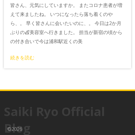
皆さん、元気にしていますか。 またコロナ患者が増
えて来ましたね。 いつになったら落ち着くのや
ら、。 早く皆さんに会いたいのに、。 今日は2か月
ぶりの💇美容室へ行きました。 担当が新宿の頃から
の付き合いで今は浦和駅近くの美
続きを読む
Saiki Ryo Official
Blog
©2026