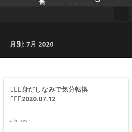
コ
ン
テ
ン
ツ
へ
月別:
7月 2020
ス
キ
ッ
プ
💇🏻‍♂️身だしなみで気分転換
💇🏻‍♂️2020.07.12
adminuser