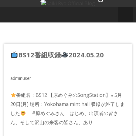
コ
ン
テ
ン
ツ
へ
ス
キ
BS12番組収録
2024.05.20
ッ
プ
adminuser
番組名：BS12 【原めぐみのSongStation】⭐︎ 5月
20日(月) 場所：Yokohama mint hall 収録が終了しま
した
#原めぐみさん はじめ、出演者の皆さ
ん、そして沢山の来客の皆さん、あり