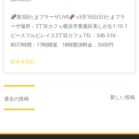
第3回たまプラーザLIVE
⭐︎3月16日(日)たまプラ
ーザ場所：3丁目カフェ横浜市青葉区美しが丘1-10-1
ピースフルピレイス3丁目カフェTEL：045-516-
8037時間：17時開場、18時開演料金：3500円
続きを読む
投
新しい投稿
過去の投稿
稿
ナ
ビ
ゲ