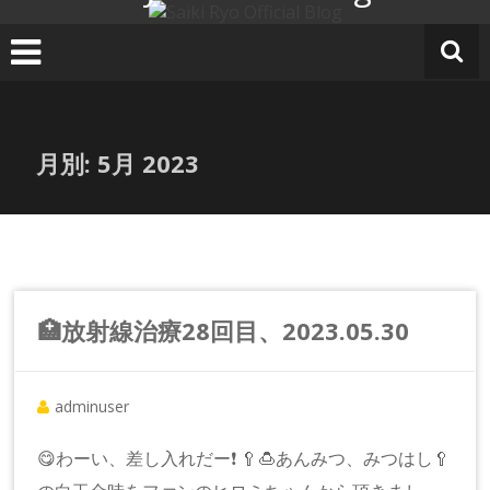
コ
ン
テ
ン
ツ
へ
月別:
5月 2023
ス
キ
ッ
プ
🏥放射線治療28回目、2023.05.30
adminuser
😋わーい、差し入れだー❗️ 🥄🍮あんみつ、みつはし🥄