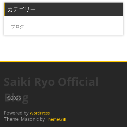
カテゴリー
ブログ
Saiki Ryo Official
Blog
©2026
Powered by
WordPress
Theme: Masonic by
ThemeGrill