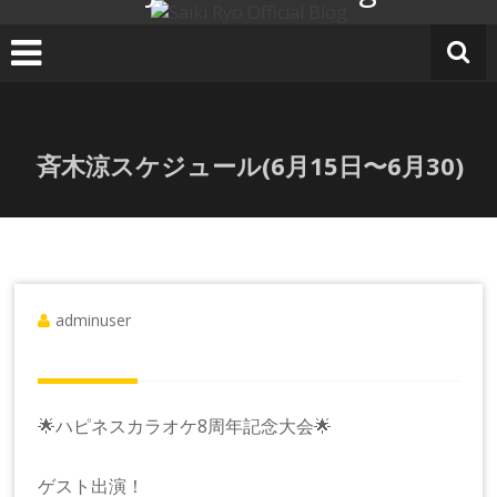
コ
ン
テ
ン
ツ
へ
斉木涼スケジュール(6月15日〜6月30)
ス
キ
ッ
プ
adminuser
🌟ハピネスカラオケ8周年記念大会🌟
ゲスト出演！