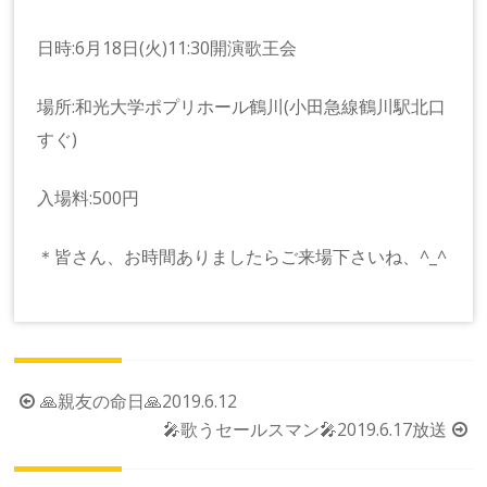
日時:6月18日(火)11:30開演歌王会
場所:和光大学ポプリホール鶴川(小田急線鶴川駅北口
すぐ)
入場料:500円
＊皆さん、お時間ありましたらご来場下さいね、^_^
投
🙏親友の命日🙏2019.6.12
稿
🎤歌うセールスマン🎤2019.6.17放送
ナ