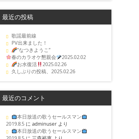
最近の投稿
歌謡最前線
PV出来ました！
”なつきようこ”
春のカラオケ懇親会
2025.02.02
お水復活
2025.02.26
久しぶりの投稿、2025.02.26
最近のコメント
本日放送の歌うセールスマン
2019.8.5
に
adminuser
より
本日放送の歌うセールスマン
2019.8.5
に
三森裕恵
より