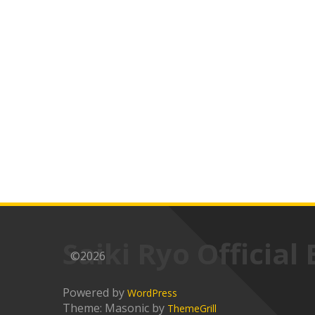
Saiki Ryo Official 
©2026
Powered by
WordPress
Theme: Masonic by
ThemeGrill