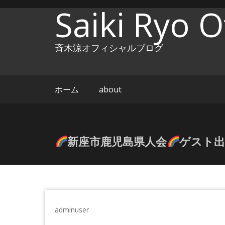
コ
Saiki Ryo Of
ン
テ
ン
斉木涼オフィシャルブログ
ツ
へ
ス
キ
ホーム
about
ッ
プ
新座市鹿児島県人会
ゲスト出演
adminuser