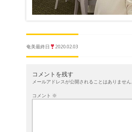
投
奄美最終日
2020.02.03
稿
ナ
ビ
コメントを残す
ゲ
メールアドレスが公開されることはありません
ー
シ
コメント
※
ョ
ン