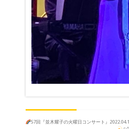
投
57回『並木耀子の火曜日コンサート』2022.04.1
稿
♫