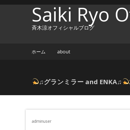
コ
Saiki Ryo Of
ン
テ
ン
斉木涼オフィシャルブログ
ツ
へ
ス
キ
ホーム
about
ッ
プ
♫グランミラー and ENKA♫
adminuser