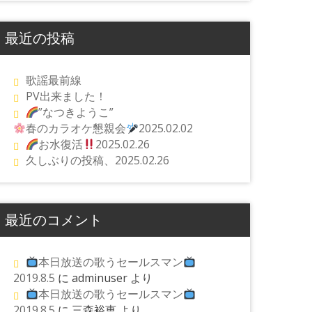
最近の投稿
歌謡最前線
PV出来ました！
”なつきようこ”
春のカラオケ懇親会
2025.02.02
お水復活
2025.02.26
久しぶりの投稿、2025.02.26
最近のコメント
本日放送の歌うセールスマン
2019.8.5
に
adminuser
より
本日放送の歌うセールスマン
2019.8.5
に
三森裕恵
より