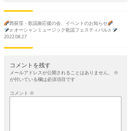
投
西荻窪・歌謡曲応援の会、イベントのお知らせ
稿
♬オーシャンミュージック歌謡フェスティバル♬
2022.08.27
ナ
ビ
ゲ
ー
コメントを残す
シ
メールアドレスが公開されることはありません。
※
ョ
が付いている欄は必須項目です
ン
コメント
※