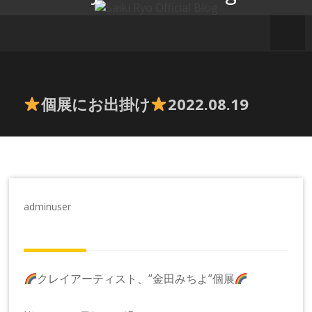
コ
ン
テ
ン
ツ
へ
個展にお出掛け
2022.08.19
ス
キ
ッ
プ
adminuser
クレイアーティスト、”金田みちよ”個展