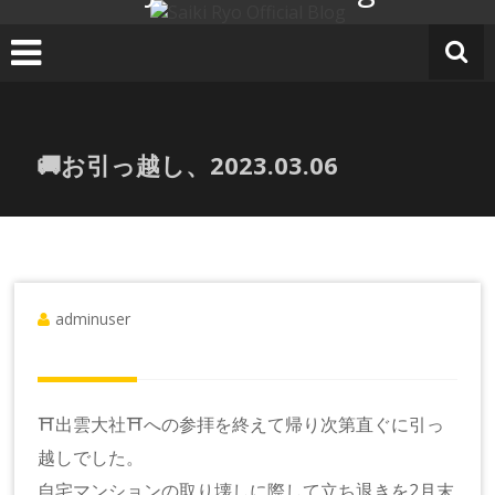
コ
ン
テ
ン
ツ
へ
🚚お引っ越し、2023.03.06
ス
キ
ッ
プ
adminuser
⛩出雲大社⛩への参拝を終えて帰り次第直ぐに引っ
越しでした。
自宅マンションの取り壊しに際して立ち退きを2月末