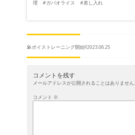
理 #ガパオライス #差し入れ
投
🎤ボイストレーニング開始‼️2023.06.25
稿
ナ
ビ
コメントを残す
ゲ
メールアドレスが公開されることはありません
ー
シ
コメント
※
ョ
ン