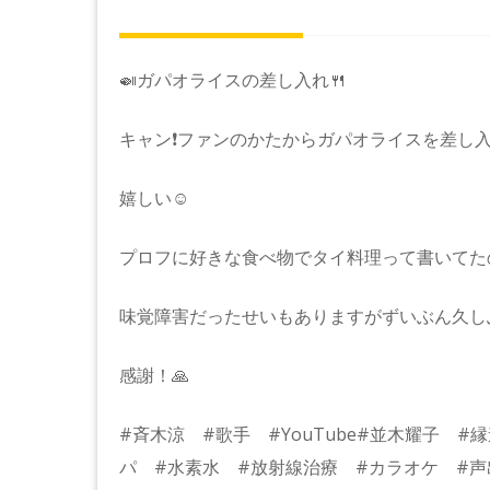
🍛ガパオライスの差し入れ🍴
キャン❗️ファンのかたからガパオライスを差し
嬉しい☺️
プロフに好きな食べ物でタイ料理って書いてた
味覚障害だったせいもありますがずいぶん久し
感謝！🙏
#斉木涼 #歌手 #YouTube#並木耀子 
パ #水素水 #放射線治療 #カラオケ #声