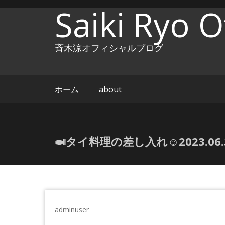
コ
Saiki Ryo Of
ン
テ
ン
斉木涼オフィシャルブログ
ツ
へ
ス
キ
ホーム
about
ッ
プ
🍛タイ料理の差し入れ☺️2023.06.
adminuser