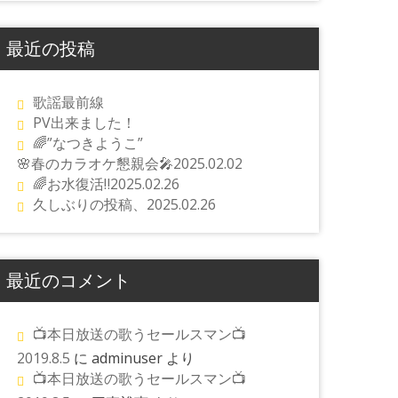
最近の投稿
歌謡最前線
PV出来ました！
🌈”なつきようこ”
🌸春のカラオケ懇親会🎤2025.02.02
🌈お水復活‼️2025.02.26
久しぶりの投稿、2025.02.26
最近のコメント
📺本日放送の歌うセールスマン📺
2019.8.5
に
adminuser
より
📺本日放送の歌うセールスマン📺