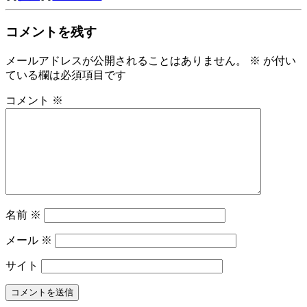
稿
ナ
コメントを残す
ビ
ゲ
メールアドレスが公開されることはありません。
※
が付い
ー
ている欄は必須項目です
シ
コメント
※
ョ
ン
名前
※
メール
※
サイト