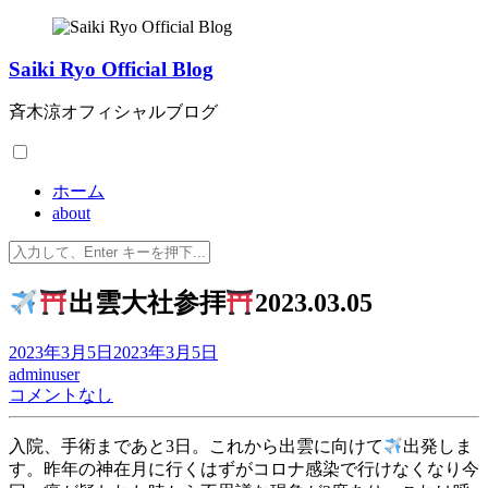
コ
ン
Saiki Ryo Official Blog
テ
ン
斉木涼オフィシャルブログ
ツ
へ
ス
キ
ホーム
ッ
about
プ
検
索:
出雲大社参拝
2023.03.05
2023年3月5日
2023年3月5日
adminuser
コメントなし
入院、手術まであと3日。これから出雲に向けて
出発しま
す。昨年の神在月に行くはずがコロナ感染で行けなくなり今