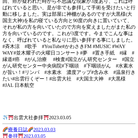
回、癌が疑われた時から不思議な現象が3度あり、これは呼
ばれていると思い、是が非でも参拝して手術を受けたいと行
動に移しました。実は部屋に神棚があるのですが大黒様(大
国主大神)を私の寝ている方向と90度の向きに置いていて、
それが私の方を向いていたので方向を変えましたがまた私の
方を向いているのです。これが3度です。今までこんな事は
なく、呼ばれていると私なりに思い参拝する事にしました。
#斉木涼 #歌手 #YouTube#かわさきFM #MUSIC #WAY
WAY#並木耀子の火曜日コンサート#夢 #置き手紙 #縁 #
縁道#癌 #がん治療 #検査#国立がん研究センター #国立
がん研究センター中央病院#下咽頭 #下咽頭がん #水素水
が旨い！#リンパ #水素水 濃度アップ#含み水 #温泉行き
たい#出雲行くぞー！#出雲大社 #大国主大神 #大黒様
#JAL 日本航空
出雲大社参拝
2023.03.05
投
療養日誌
2023.03.03
参拝
2023.03.05