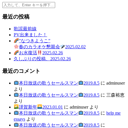
検
索:
最近の投稿
歌謡最前線
PV出来ました！
”なつきようこ”
春のカラオケ懇親会
2025.02.02
お水復活
2025.02.26
久しぶりの投稿、2025.02.26
最近のコメント
本日放送の歌うセールスマン
2019.8.5
に
adminuser
より
本日放送の歌うセールスマン
2019.8.5
に
三森裕恵
より
謹賀新年
2023.01.01
に
adminuser
より
本日放送の歌うセールスマン
2019.8.5
に
help me
essays
より
本日放送の歌うセールスマン
2019.8.5
に