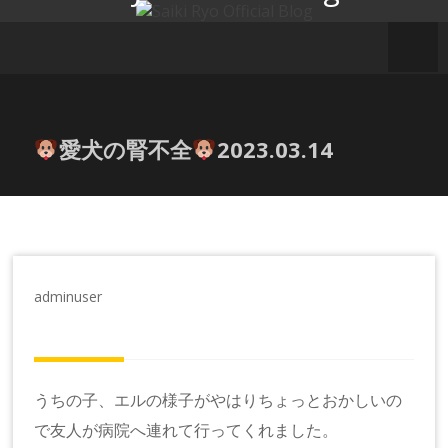
コ
ン
テ
ン
ツ
へ
愛犬の腎不全
2023.03.14
ス
キ
ッ
プ
adminuser
うちの子、エルの様子がやはりちょっとおかしいの
で友人が病院へ連れて行ってくれました。