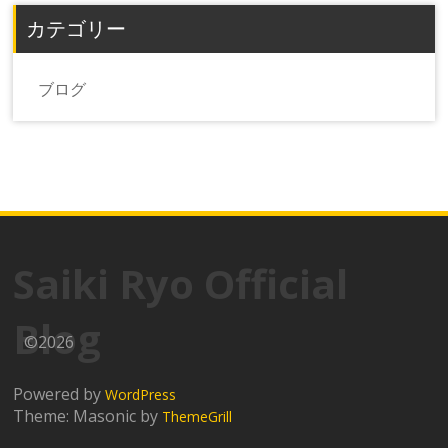
カテゴリー
ブログ
Saiki Ryo Official
Blog
©2026
Powered by
WordPress
Theme: Masonic by
ThemeGrill