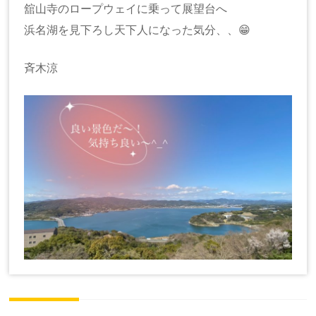
舘山寺のロープウェイに乗って展望台へ
浜名湖を見下ろし天下人になった気分、、😁
斉木涼