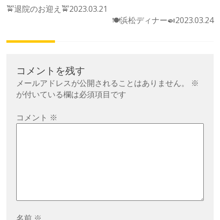
投
🚖退院のお迎え🚖2023.03.21
稿
🍽浜松ディナー🍛2023.03.24
ナ
ビ
ゲ
コメントを残す
ー
メールアドレスが公開されることはありません。
※
シ
が付いている欄は必須項目です
ョ
ン
コメント
※
名前
※