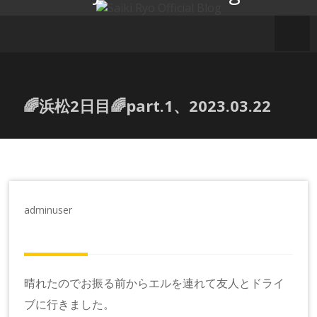
コ
ン
テ
ン
ツ
へ
🌈浜松2日目🌈part.1、2023.03.22
ス
キ
ッ
プ
adminuser
晴れたのでお振る前からエルを連れて友人とドライ
ブに行きました。