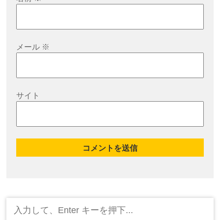
メール
※
サイト
検
索: