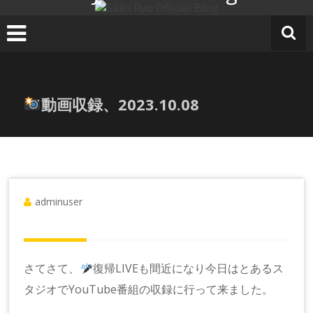
コ
ン
テ
ン
ツ
へ
動画収録、2023.10.08
ス
キ
ッ
プ
adminuser
さてさて、
復帰LIVEも間近になり今日はとあるス
タジオでYouTube番組の収録に行って来ました。